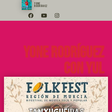
YONE
RODRÍGUEZ
Yone Rodríguez
con Yul
Ballesteros