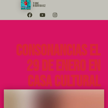
YONE
RODRÍGUEZ
Consonancias el
29 de enero en
Casa Cultural
Asabanos