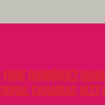
 Yone Rodríguez Quart
ional Canarias Jazz 