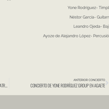
Yone Rodríguez- Timp
Néstor García- Guitar
Leandro Ojeda- Ba
Ayoze de Alejandro López- Percusi
ANTERIOR CONCIERTO
TIMPLES Y OTRAS PEQUEÑAS GUITARRAS DEL MUNDO EN TEATRO LEAL
CONCIERTO DE YONE RODRÍGUEZ GROUP EN AGAETE