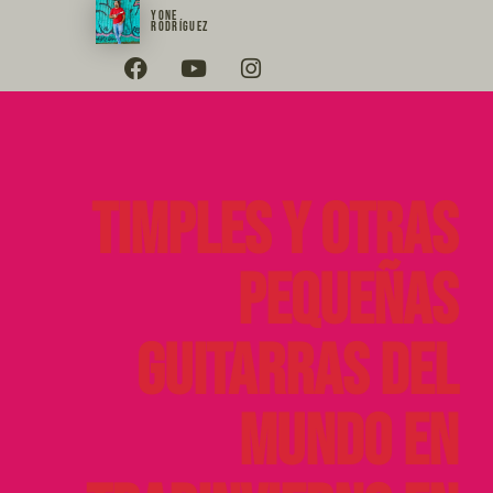
YONE
RODRÍGUEZ
Timples y Otras
Pequeñas
Guitarras del
Mundo en