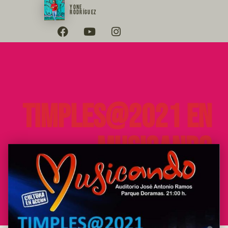
YONE
RODRÍGUEZ
Timples@2021 en
Musicando