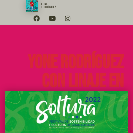
YONE
RODRÍGUEZ
Yone Rodríguez
con Linaje en
Soltura