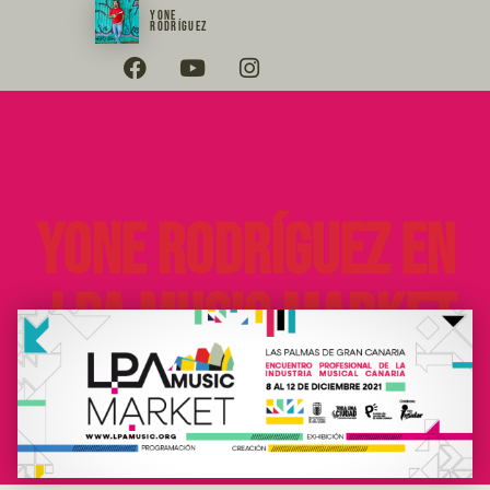
YONE
RODRÍGUEZ
Yone Rodríguez en
LPA Music Market