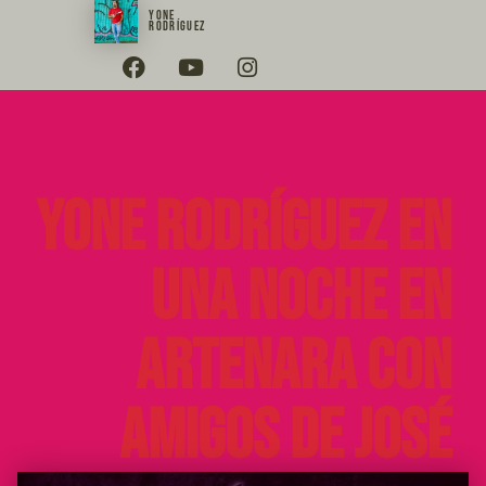
YONE
RODRÍGUEZ
Yone Rodríguez en
Una noche en
Artenara con
amigos de José