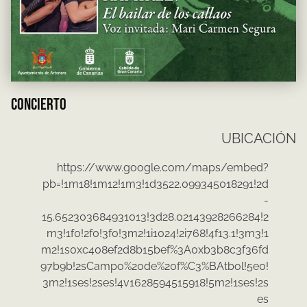
CONCIERTO
UBICACIÓN
https://www.google.com/maps/embed?
pb=!1m18!1m12!1m3!1d3522.099345018291!2d
-
15.652303684931013!3d28.02143928266284!2
m3!1f0!2f0!3f0!3m2!1i1024!2i768!4f13.1!3m3!1
m2!1s0xc408ef2d8b15bef%3A0xb3b8c3f36fd
97b9b!2sCampo%20de%20f%C3%BAtbol!5e0!
3m2!1ses!2ses!4v1628594515918!5m2!1ses!2s
es