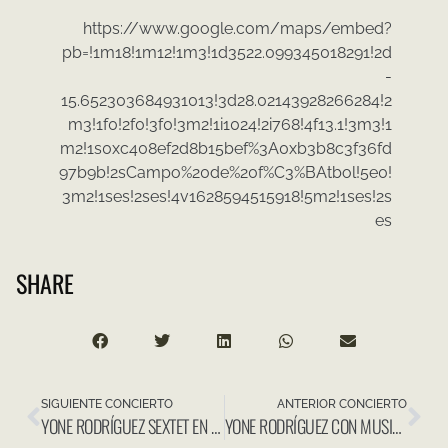
https://www.google.com/maps/embed?
pb=!1m18!1m12!1m3!1d3522.099345018291!2d
-
15.652303684931013!3d28.02143928266284!2
m3!1f0!2f0!3f0!3m2!1i1024!2i768!4f13.1!3m3!1
m2!1s0xc408ef2d8b15bef%3A0xb3b8c3f36fd
97b9b!2sCampo%20de%20f%C3%BAtbol!5e0!
3m2!1ses!2ses!4v1628594515918!5m2!1ses!2s
es
SHARE
SIGUIENTE CONCIERTO
ANTERIOR CONCIERTO
YONE RODRÍGUEZ SEXTET EN FESTIVAL INTERNACIONAL CANARIAS JAZZ & MÁS
YONE RODRÍGUEZ CON MUSICANDO ENSAMBLE EN EXIB MÚSICA SETÚBAL