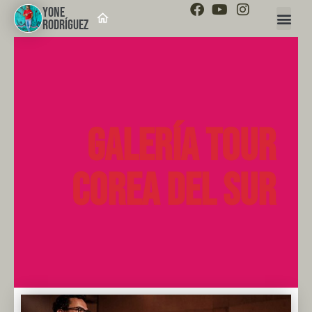
YONE
RODRÍGUEZ
Galería Tour
Corea del Sur