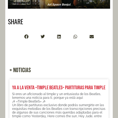
Art Space Banjul
SHARE
+ NOTICIAS
Ya a la venta «TIMPLE BEATLES» partituras para timple
Si eres un aficionado al timple y un entusiasta de los Beatles,
tenemos una noticia para ti, porque ya está aquí:
🎶 «Timple BeatleS» 🎶
Un libro de partituras exclusivo donde podrás sumergirte en las
exquisitas melodías de los Beatles con transcripciones precisas
de algunas de sus canciones más queridas adaptadas para el
timple como Yesterday, Here comes the sun, Hey Jude, entre