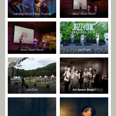
Suseong World Music Festival
Seoul Music Week
Seoul Music Week
JazzTonic
JazzTonic
Art Space Banjul