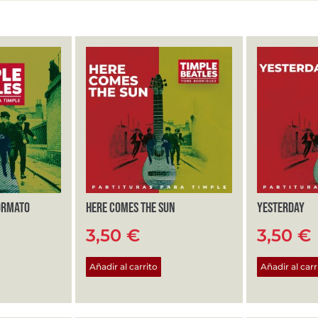
ormato
Here comes the sun
Yesterday
3,50
€
3,50
€
Añadir al carrito
Añadir al carr