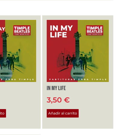
In my life
3,50
€
ito
Añadir al carrito