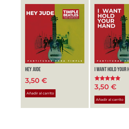
Hey Jude
I want hold your 
3,50
€
3,50
€
Valorado
con
Añadir al carrito
5.00
Añadir al carrito
de 5