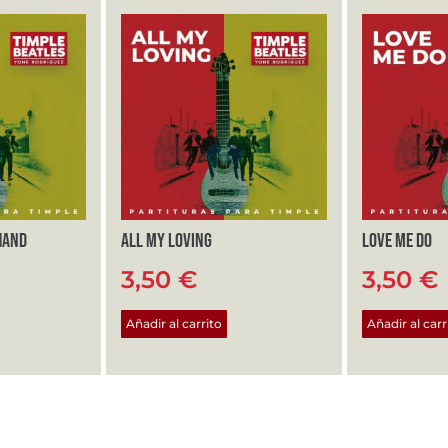
hand
All My Loving
Love Me Do
3,50
€
3,50
€
Añadir al carrito
Añadir al carr