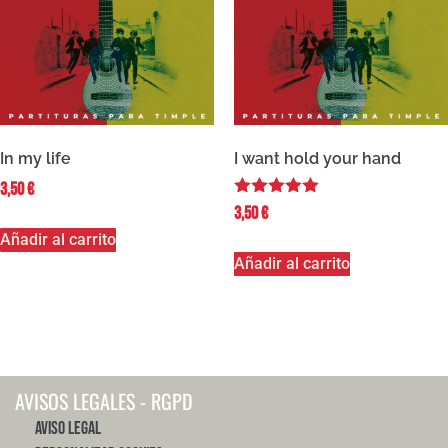
In my life
I want hold your hand
3,50
€
Valorado
3,50
€
con
Añadir al carrito
5.00
de 5
Añadir al carrito
AVISOS LEGALES - RGPD
Aviso Legal