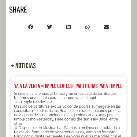
SHARE
+ NOTICIAS
Ya a la venta «TIMPLE BEATLES» partituras para timple
Si eres un aficionado al timple y un entusiasta de los Beatles,
tenemos una noticia para ti, porque ya está aquí:
🎶 «Timple BeatleS» 🎶
Un libro de partituras exclusivo donde podrás sumergirte en las
exquisitas melodías de los Beatles con transcripciones precisas
de algunas de sus canciones más queridas adaptadas para el
timple como Yesterday, Here comes the sun, Hey Jude, entre
otras.
🛒 Disponible en Musical Las Palmas o en línea contactando a
través del formulario de yonerodriguez.es, ¡tanto en formato
físico como digital! ¡Atrévete a explorar nuevas melodías con el