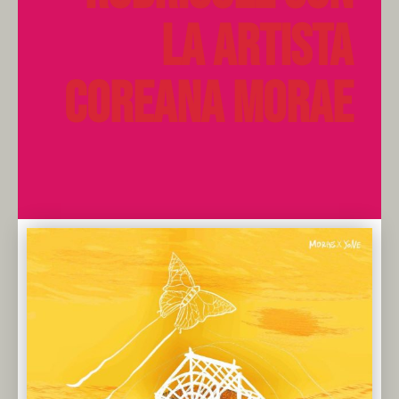
la artista
coreana Morae