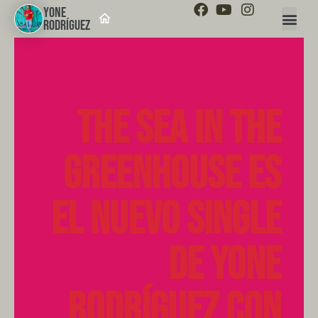
YONE
RODRÍGUEZ
The sea in the
greenhouse es
el nuevo single
de Yone
Rodríguez con