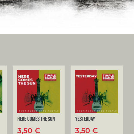
Here comes the sun
Yesterday
3,50
€
3,50
€